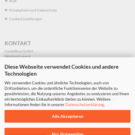
AGB
Privatsphäre und Datenschutz
Cookie Einstellungen
KONTAKT
Come4buy GmbH
Wasgaustrasse 4
76848 Schwanheim
Diese Webseite verwendet Cookies und andere
info@dekoleidenschaft.de
Tel.: +49 163 5405000
Technologien
Wir verwenden Cookies und ähnliche Technologien, auch von
Drittanbietern, um die ordentliche Funktionsweise der Website zu
gewährleisten, die Nutzung unseres Angebotes zu analysieren und Ihnen
ein bestmögliches Einkaufserlebnis bieten zu können. Weitere
Informationen finden Sie in unserer
Datenschutzerklärung
.
Alle Akzeptieren
Nur Notwendige