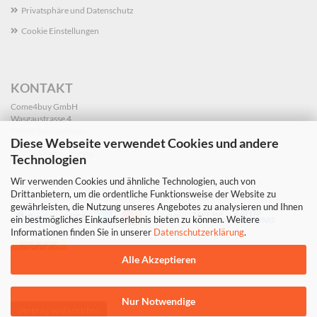
Privatsphäre und Datenschutz
Cookie Einstellungen
KONTAKT
Come4buy GmbH
Wasgaustrasse 4
76848 Schwanheim
Diese Webseite verwendet Cookies und andere
info@dekoleidenschaft.de
Tel.: +49 163 5405000
Technologien
Wir verwenden Cookies und ähnliche Technologien, auch von
Drittanbietern, um die ordentliche Funktionsweise der Website zu
gewährleisten, die Nutzung unseres Angebotes zu analysieren und Ihnen
ein bestmögliches Einkaufserlebnis bieten zu können. Weitere
Informationen finden Sie in unserer
Datenschutzerklärung
.
Alle Akzeptieren
Nur Notwendige
Vertrag widerrufen