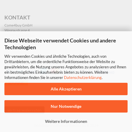
KONTAKT
Come4buy GmbH
Wasgaustrasse 4
76848 Schwanheim
Diese Webseite verwendet Cookies und andere
info@dekoleidenschaft.de
Tel.: +49 163 5405000
Technologien
Wir verwenden Cookies und ähnliche Technologien, auch von
Drittanbietern, um die ordentliche Funktionsweise der Website zu
gewährleisten, die Nutzung unseres Angebotes zu analysieren und Ihnen
ein bestmögliches Einkaufserlebnis bieten zu können. Weitere
Informationen finden Sie in unserer
Datenschutzerklärung
.
Alle Akzeptieren
Nur Notwendige
Vertrag widerrufen
Weitere Informationen
Webshop erstellen
mit Gambio.de © 2026